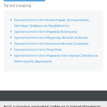
Τα Ινστιτούτα
Ερευνητικό Ινστιτούτο Βιοεπιστημών, Βιοτεχνολογίας,
Επιστήμης Τροφίμων και Περιβάλλοντος
Ερευνητικό Ινστιτούτο Ψηφιακής Βιοϊατρικής
Ερευνητικό Ινστιτούτο Μηχανικής Φυσικών Κινδύνων
Ερευνητικό Ινστιτούτο Ελληνικού Κέντρου Σινολογίας
Ερευνητικό Ινστιτούτο Παιχνιδιών
Ερευνητικό Ινστιτούτο Ψηφιακών Πολιτισμικών Σπουδών και
Καλλιτεχνικής Δημιουργίας
Ιόνιος Ακαδημία, Καποδιστρίου 1, 49100 Κέρκυρα
Αυτός ο ιστοχώρος χρησιμοποιεί cookies για τη συλλογή πληροφοριών