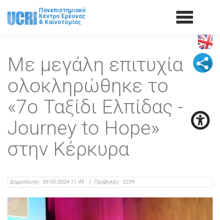
Πανεπιστημιακό
Κέντρο Έρευνας
& Καινοτομίας
Με μεγάλη επιτυχία
ολοκληρώθηκε το
«7o Ταξίδι Ελπίδας -
Journey to Hope»
στην Κέρκυρα
Δημοσίευση:
03-05-2024 11:49
|
Προβολές:
5239